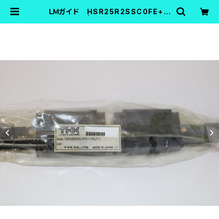
ＬＭガイド HSR25R2SSC0FE+11
00LF | FA機器中古Shop