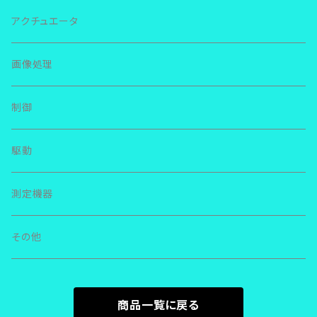
ＲＳＲ
ＩＫＯ リニアウェイ
ＴＨＫ
アクチュエータ
ＳＲＳ
ＬＷＬ
ＮＳＫ リニアガイド
ＮＳＫ
画像処理
ＳＨＳ
ＬＷＥＳ
ＬＥ
その他
その他
制御
ＳＨＷ
ＭＥＳ
ＬＨ
駆動
ＳＲ
ＬＷＬＧ
ＬＳ
測定機器
ＳＳＲ
ＬＷＬＦＧ
ＬＵ
その他
ＨＲＷ
ＬＷＨＳ
ＳＳ
ＨＳＲ
ＬＷＨＴ
商品一覧に戻る