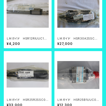
ＬＭガイド HSR12RIUUC1M
ＬＭガイド HSR30A2SSC0F
+190LM
E+300LF
¥4,200
¥27,000
ＬＭガイド HSR25R2SSC0F
ＬＭガイド HSR25B1UUC0+
E+950LF
694L(Cｸﾞﾘｰｽ)
¥33,000
¥12,300