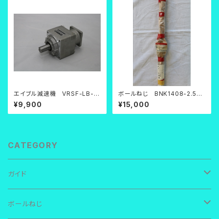
エイブル減速機 VRSF-LB-2
ボールねじ BNK1408-2.5RR
5C-200【中古品】
G0+591LC3
¥9,900
¥15,000
CATEGORY
ガイド
ＴＨＫ ＬＭガイド
ボールねじ