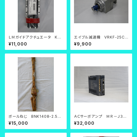
ＬＭガイドアクチュエータ KR2
エイブル減速機 VRKF-25C-
0BFM-0037-H0F-11X0
200【中古品】
¥11,000
¥9,900
ボールねじ BNK1408-2.5RR
ＡＣサーボアンプ ＭＲ－Ｊ３－
G0+571LC5
７０Ａ【中古品】
¥15,000
¥32,000