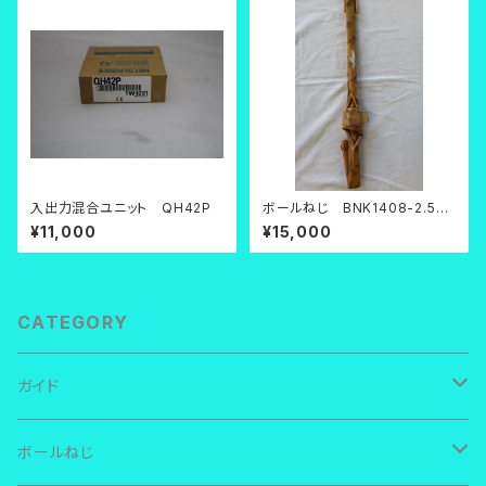
入出力混合ユニット QH42P
ボールねじ BNK1408-2.5RR
G0+571LC5
¥11,000
¥15,000
CATEGORY
ガイド
ＴＨＫ ＬＭガイド
ボールねじ