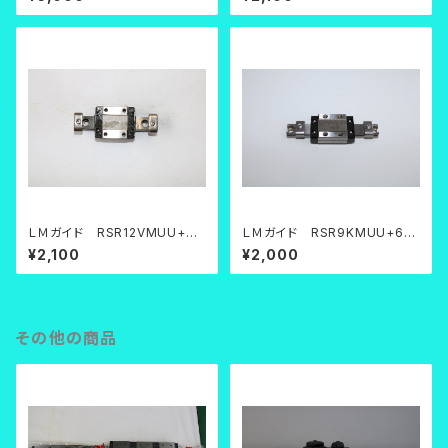
ＬＭガイド RSR12VMUU+70
ＬＭガイド RSR9KMUU+65L
LM
M
¥2,100
¥2,000
その他の商品