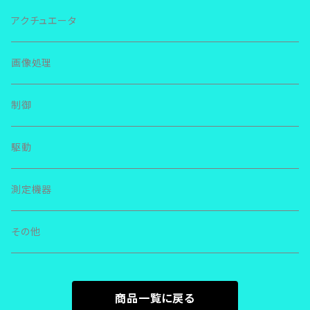
ＲＳＲ
ＩＫＯ リニアウェイ
ＴＨＫ
アクチュエータ
ＳＲＳ
ＬＷＬ
ＮＳＫ リニアガイド
ＮＳＫ
画像処理
ＳＨＳ
ＬＷＥＳ
ＬＥ
その他
その他
制御
ＳＨＷ
ＭＥＳ
ＬＨ
駆動
ＳＲ
ＬＷＬＧ
ＬＳ
測定機器
ＳＳＲ
ＬＷＬＦＧ
ＬＵ
その他
ＨＲＷ
ＬＷＨＳ
ＳＳ
ＨＳＲ
ＬＷＨＴ
商品一覧に戻る