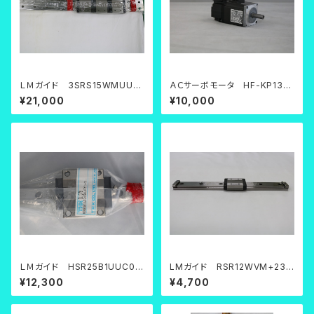
ＬＭガイド 3SRS15WMUU+
ＡＣサーボモータ HF-KP13
870LPM
【中古品】
¥21,000
¥10,000
ＬＭガイド HSR25B1UUC0+
LMガイド RSR12WVM+230
694L(Cｸﾞﾘｰｽ)
LM
¥12,300
¥4,700