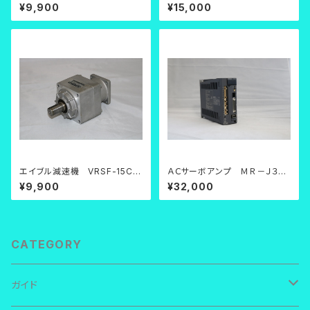
400【中古品】
G0+591LC3
¥9,900
¥15,000
エイブル減速機 VRSF-15C-
ＡＣサーボアンプ ＭＲ－Ｊ３－
400【中古品】
７０Ａ【中古品】
¥9,900
¥32,000
CATEGORY
ガイド