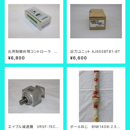
比例制御弁用コントローラ KF
出力ユニット AJ65SBTB1-8T
PC-F07-DN 【中古品】
¥6,800
¥6,600
エイブル減速機 VRSF-15C-
ボールねじ BNK1408-2.5RR