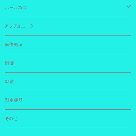
ＴＨＫ ＬＭガイド
ボールねじ
ＲＳＲ
ＩＫＯ リニアウェイ
ＴＨＫ
アクチュエータ
ＳＲＳ
ＬＷＬ
ＮＳＫ リニアガイド
ＮＳＫ
画像処理
ＳＨＳ
ＬＷＥＳ
ＬＥ
その他
その他
制御
ＳＨＷ
ＭＥＳ
ＬＨ
駆動
ＳＲ
ＬＷＬＧ
ＬＳ
測定機器
ＳＳＲ
ＬＷＬＦＧ
ＬＵ
その他
ＨＲＷ
ＬＷＨＳ
ＳＳ