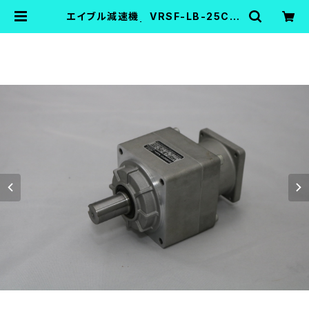
エイブル減速機 VRSF-LB-25C-2
00【中古品】 | FA機器中古Shop