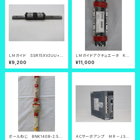
ＬＭガイド SSR15XV2UU+2
ＬＭガイドアクチュエータ KR2
20LY
0BFM-0037-H0F-11X0
¥9,200
¥11,000
ボールねじ BNK1408-2.5RR
ＡＣサーボアンプ ＭＲ－Ｊ３－