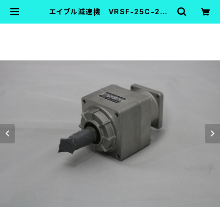
エイブル減速機 VRSF-25C-200
【中古品】 | FA機器中古Shop