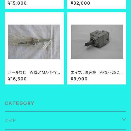
G0+591LC3
７０Ａ【中古品】
¥15,000
¥32,000
ボールねじ W1201MA-1PY-
エイブル減速機 VRSF-25C-
C3Z2
200【中古品】
¥16,500
¥9,900
CATEGORY
ガイド