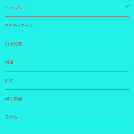
ＴＨＫ ＬＭガイド
ボールねじ
ＲＳＲ
ＩＫＯ リニアウェイ
ＴＨＫ
アクチュエータ
ＳＲＳ
ＬＷＬ
ＮＳＫ リニアガイド
ＮＳＫ
画像処理
ＳＨＳ
ＬＷＥＳ
ＬＥ
その他
その他
制御
ＳＨＷ
ＭＥＳ
ＬＨ
駆動
ＳＲ
ＬＷＬＧ
ＬＳ
測定機器
ＳＳＲ
ＬＷＬＦＧ
ＬＵ
その他
ＨＲＷ
ＬＷＨＳ
ＳＳ