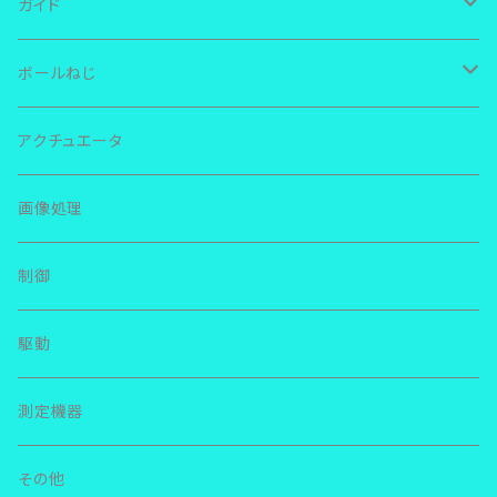
ガイド
ＴＨＫ ＬＭガイド
ボールねじ
ＲＳＲ
ＩＫＯ リニアウェイ
ＴＨＫ
アクチュエータ
ＳＲＳ
ＬＷＬ
ＮＳＫ リニアガイド
ＮＳＫ
画像処理
ＳＨＳ
ＬＷＥＳ
ＬＥ
その他
その他
制御
ＳＨＷ
ＭＥＳ
ＬＨ
駆動
ＳＲ
ＬＷＬＧ
ＬＳ
測定機器
ＳＳＲ
ＬＷＬＦＧ
ＬＵ
その他