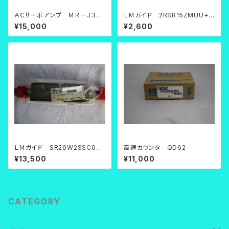
ＡＣサーボアンプ ＭＲ－Ｊ３－
ＬＭガイド 2RSR15ZMUU+11
１０Ａ【中古品】
0LM
¥15,000
¥2,600
ＬＭガイド SR20W2SSC0FE
高速カウンタ QD62
+1100LFS
¥13,500
¥11,000
CATEGORY