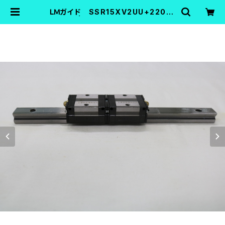
ＬＭガイド SSR15XV2UU+220LY
| FA機器中古Shop