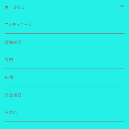
ＴＨＫ ＬＭガイド
ボールねじ
ＲＳＲ
ＩＫＯ リニアウェイ
ＴＨＫ
アクチュエータ
ＳＲＳ
ＬＷＬ
ＮＳＫ リニアガイド
ＮＳＫ
画像処理
ＳＨＳ
ＬＷＥＳ
ＬＥ
その他
その他
制御
ＳＨＷ
ＭＥＳ
ＬＨ
駆動
ＳＲ
ＬＷＬＧ
ＬＳ
測定機器
ＳＳＲ
ＬＷＬＦＧ
ＬＵ
その他
ＨＲＷ
ＬＷＨＳ
ＳＳ