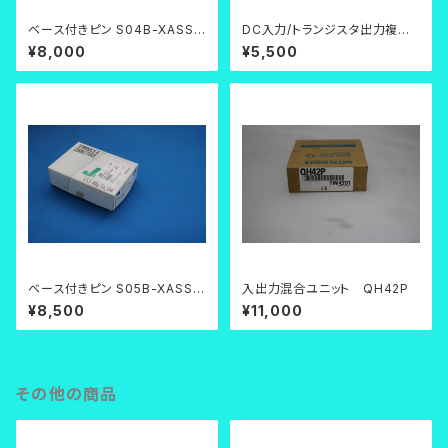
ベース付きピン S04B-XASS-
DC入力/トランジスタ出力複合
1N-BN
ユニット QX48Y57
¥8,000
¥5,500
ベース付きピン S05B-XASS-1
入出力混合ユニット QH42P
N-BN
¥8,500
¥11,000
その他の商品