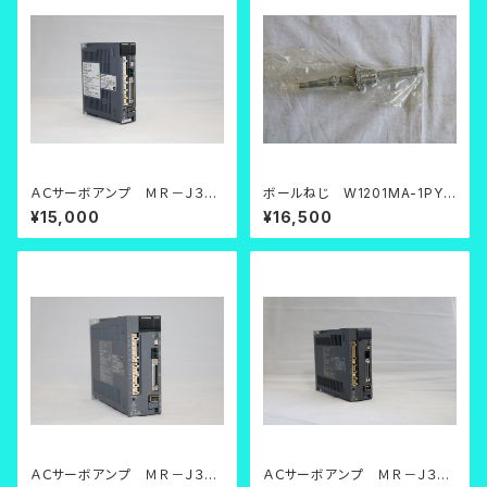
ＡＣサーボアンプ ＭＲ－Ｊ３－
ボールねじ W1201MA-1PY-
１０Ａ【中古品】
C3Z2
¥15,000
¥16,500
ＡＣサーボアンプ ＭＲ－Ｊ３－
ＡＣサーボアンプ ＭＲ－Ｊ３－