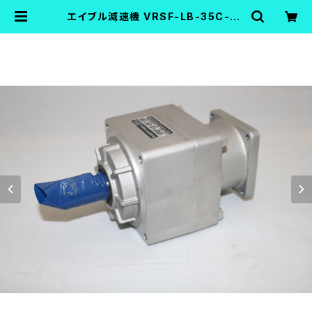
エイブル減速機 VRSF-LB-35C-20
0 | FA機器中古Shop