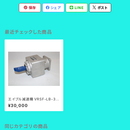
保存
シェア
LINE
ポスト
最近チェックした商品
エイブル減速機 VRSF-LB-35
C-200
¥30,000
同じカテゴリの商品