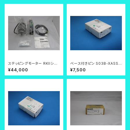
ステッピングモーター RKIIシリ
ベース付きピン S03B-XASS-
ーズ RKS596AAD-TS30-3
1N-BN
¥44,000
¥7,500