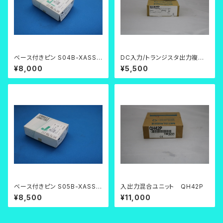
ベース付きピン S04B-XASS-
DC入力/トランジスタ出力複合
1N-BN
ユニット QX48Y57
¥8,000
¥5,500
ベース付きピン S05B-XASS-1
入出力混合ユニット QH42P
N-BN
¥8,500
¥11,000