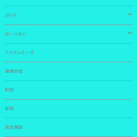
ガイド
ＴＨＫ ＬＭガイド
ボールねじ
ＲＳＲ
ＩＫＯ リニアウェイ
ＴＨＫ
アクチュエータ
ＳＲＳ
ＬＷＬ
ＮＳＫ リニアガイド
ＮＳＫ
画像処理
ＳＨＳ
ＬＷＥＳ
ＬＥ
その他
その他
制御
ＳＨＷ
ＭＥＳ
ＬＨ
駆動
ＳＲ
ＬＷＬＧ
ＬＳ
測定機器