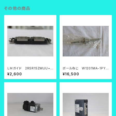
その他の商品
ＬＭガイド 2RSR15ZMUU+11
ボールねじ W1201MA-1PY-
0LM
C3Z2
¥2,600
¥16,500