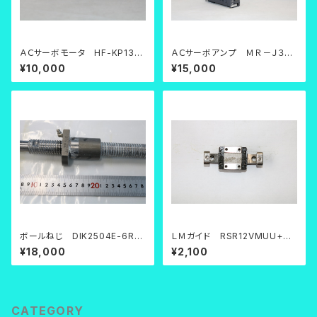
ＡＣサーボモータ HF-KP13
ＡＣサーボアンプ ＭＲ－Ｊ３－
【中古品】
１０Ａ【中古品】
¥10,000
¥15,000
ボールねじ DIK2504E-6RR
ＬＭガイド RSR12VMUU+70
G0+321LC0
LM
¥18,000
¥2,100
CATEGORY