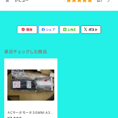
レビュー
(2)
保存
シェア
LINE
ポスト
最近チェックした商品
ＡＣサーボモータ SGMM-A3C
3CR21