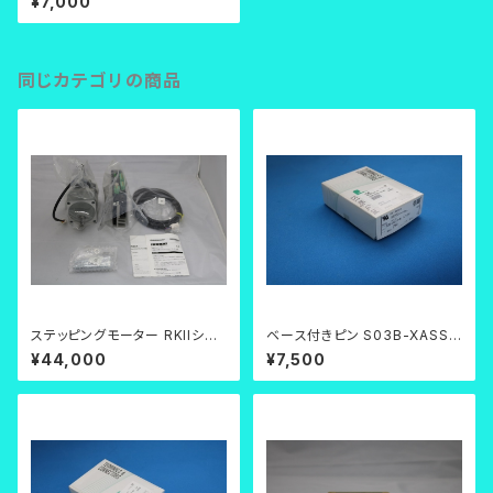
¥7,000
同じカテゴリの商品
ステッピングモーター RKIIシリ
ベース付きピン S03B-XASS-
ーズ RKS596AAD-TS30-3
1N-BN
¥44,000
¥7,500