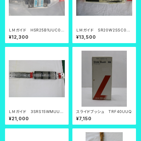
ＬＭガイド HSR25B1UUC0+
ＬＭガイド SR20W2SSC0FE
694L(Cｸﾞﾘｰｽ)
+1100LFS
¥12,300
¥13,500
ＬＭガイド 3SRS15WMUU+
スライドブッシュ TRF40UUQ
870LPM
¥21,000
¥7,150