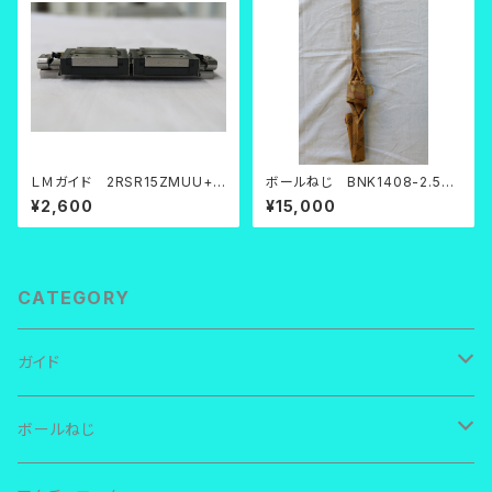
ＬＭガイド 2RSR15ZMUU+11
ボールねじ BNK1408-2.5RR
0LM
G0+571LC5
¥2,600
¥15,000
CATEGORY
ガイド
ＴＨＫ ＬＭガイド
ボールねじ
ＲＳＲ