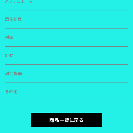
ＩＫＯ リニアウェイ
ＴＨＫ
アクチュエータ
ＳＲＳ
ＬＷＬ
ＮＳＫ リニアガイド
ＮＳＫ
画像処理
ＳＨＳ
ＬＷＥＳ
ＬＥ
その他
その他
制御
ＳＨＷ
ＭＥＳ
ＬＨ
駆動
ＳＲ
ＬＷＬＧ
ＬＳ
測定機器
ＳＳＲ
ＬＷＬＦＧ
ＬＵ
その他
ＨＲＷ
ＬＷＨＳ
ＳＳ
ＨＳＲ
ＬＷＨＴ
商品一覧に戻る