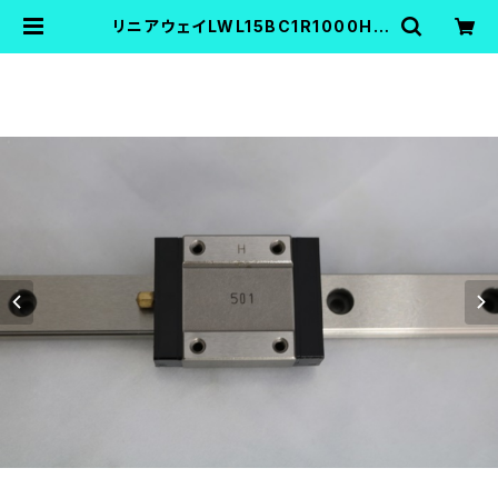
リニアウェイLWL15BC1R1000H |
FA機器中古Shop