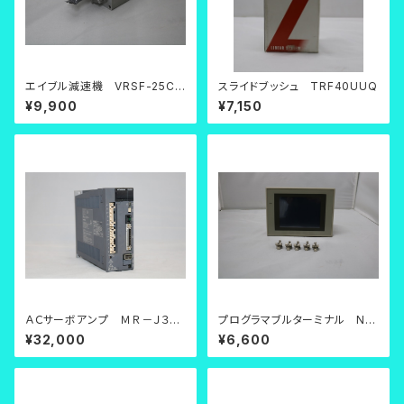
エイブル減速機 VRSF-25C-
スライドブッシュ TRF40UUQ
200【中古品】
¥9,900
¥7,150
ＡＣサーボアンプ ＭＲ－Ｊ３－
プログラマブルターミナル NS
７０Ａ【中古品】
5-MQ10-V2【中古品】
¥32,000
¥6,600