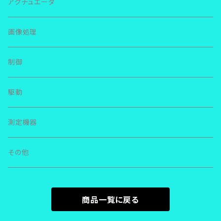
ＩＫＯ リニアウェイ
ＴＨＫ
アクチュエータ
ＳＲＳ
ＬＷＬ
ＮＳＫ リニアガイド
ＮＳＫ
画像処理
ＳＨＳ
ＬＷＥＳ
ＬＥ
その他
その他
制御
ＳＨＷ
ＭＥＳ
ＬＨ
駆動
ＳＲ
ＬＷＬＧ
ＬＳ
測定機器
ＳＳＲ
ＬＷＬＦＧ
ＬＵ
その他
ＨＲＷ
ＬＷＨＳ
ＳＳ
ＨＳＲ
ＬＷＨＴ
商品一覧に戻る