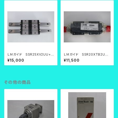
ＬＭガイド SSR25XV2UU+2
ＬＭガイド SSR20XTB2UUF
80LY
+520LPK
¥15,000
¥11,500
その他の商品