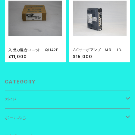
入出力混合ユニット QH42P
ＡＣサーボアンプ ＭＲ－Ｊ３－
１０Ａ【中古品】
¥11,000
¥15,000
CATEGORY
ガイド
ＴＨＫ ＬＭガイド
ボールねじ
ＲＳＲ