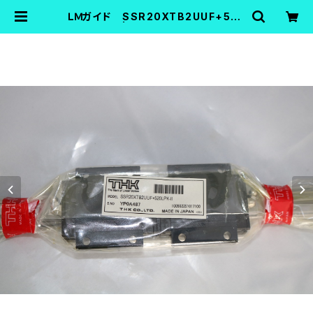
ＬＭガイド SSR20XTB2UUF+520
LPK | FA機器中古Shop